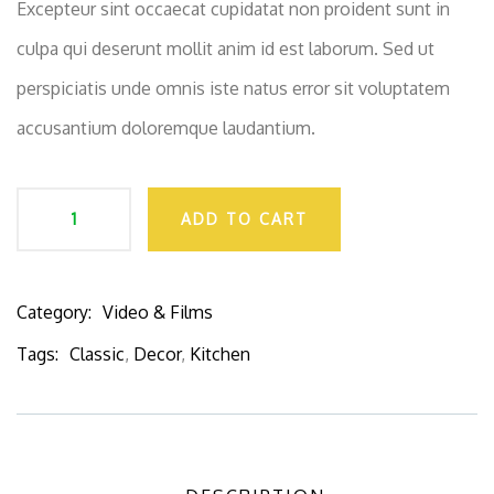
Excepteur sint occaecat cupidatat non proident sunt in
culpa qui deserunt mollit anim id est laborum. Sed ut
perspiciatis unde omnis iste natus error sit voluptatem
accusantium doloremque laudantium.
ADD TO CART
Category:
Video & Films
Product
Meta
Tags:
Classic
,
Decor
,
Kitchen