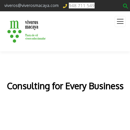
948 711 549
viveros@viverosmacaya.com
Consulting for Every Business
The Best Business Consulting Firm you can Count
on.