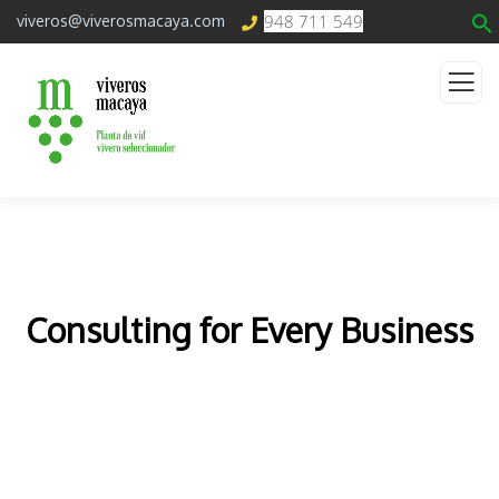
948 711 549
viveros@viverosmacaya.com
Consulting for Every Business
The Best Business Consulting Firm you can Count
on.