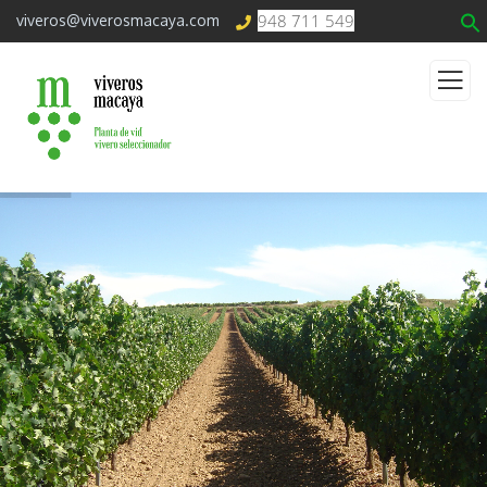
948 711 549
viveros@viverosmacaya.com