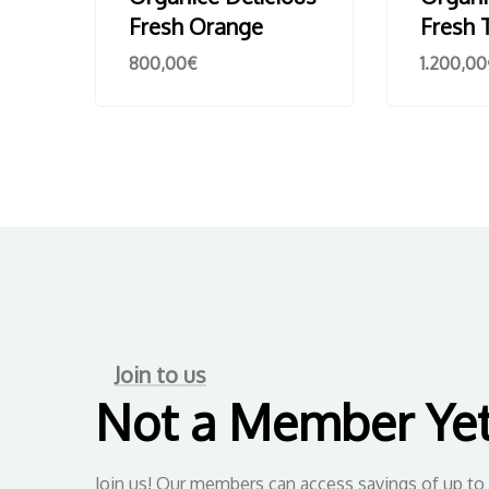
Fresh Orange
Fresh
800,00
€
1.200,00
Join to us
Not a Member Ye
Join us! Our members can access savings of up to