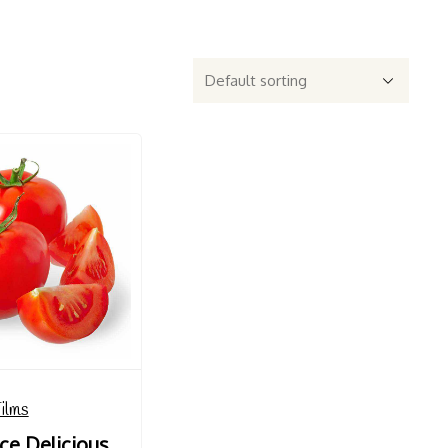
Films
ce Delicious