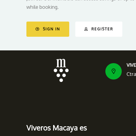
while booking.
SIGN IN
REGISTER
VIV
Ctr
Viveros Macaya es