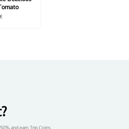
 Tomato
€
t?
 50% and earn Trip Coins