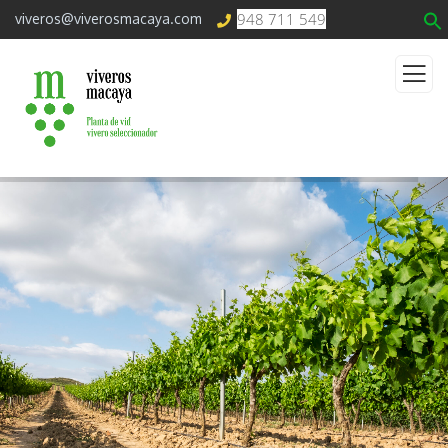
948 711 549
viveros@viverosmacaya.com