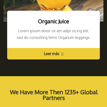
Organic Juice
Lorem ipsum dolor sit am adipi sicing elit,
sed do consulting firms Orgarium leggings.
Leer más
We Have More Then 1235+ Global
Partners