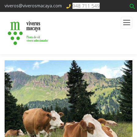
948 711 549
viveros@viverosmacaya.com