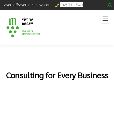
948 711 549
viveros@viverosmacaya.com
Consulting for Every Business
The Best Business Consulting Firm you can Count
on.