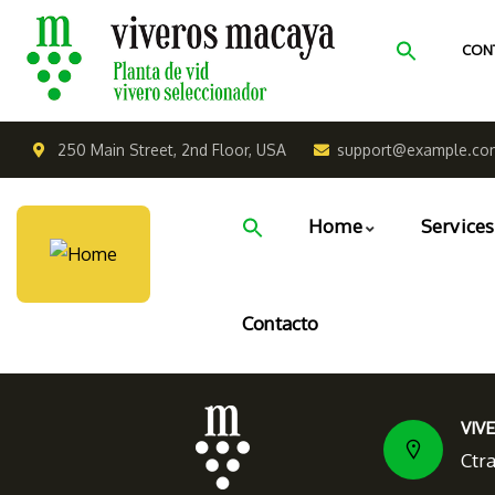
CON
250 Main Street, 2nd Floor, USA
support@example.co
Home
Services
Contacto
VIV
Ctr