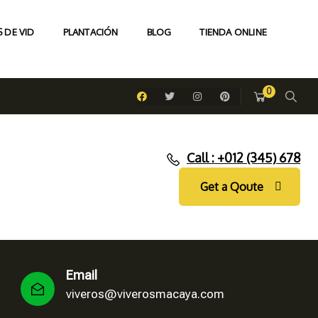
 DE VID
PLANTACIÓN
BLOG
TIENDA ONLINE
0
Call : +012 (345) 678
Get a Qoute
Email
viveros@viverosmacaya.com