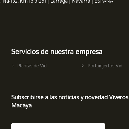
a. Na-132, Km 18 31251 | Larraga | Navarra | ESPAÑA
Servicios de nuestra empresa
Plantas de Vid
Portainjertos Vid
Subscribirse a las noticias y novedad Viveros
Macaya