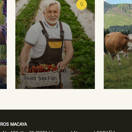
ganic Cow
ts
,
Sea Fish
Golder Wheat
Milk & Meats
Sea Fish
EROS MACAYA