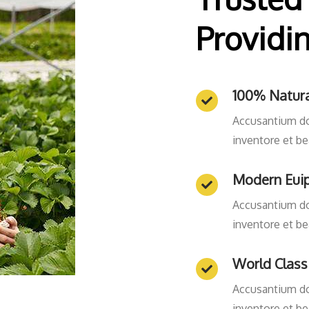
Providi
100% Natur
Accusantium d
inventore et be
Modern Eui
Accusantium d
inventore et be
World Class
Accusantium d
inventore et be