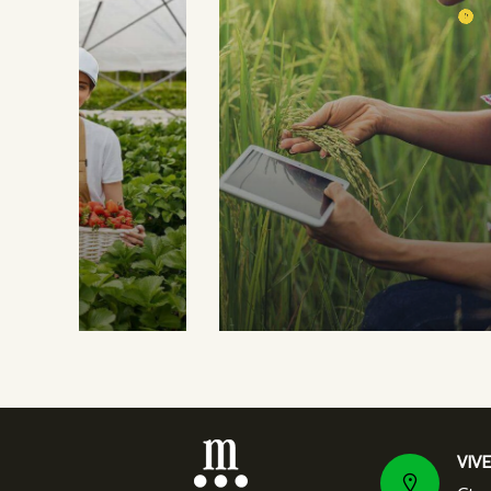
Or
Frui
Organic Grap
Fruits
Sea Fish
VIV