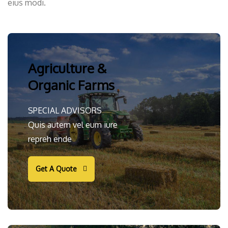
eius modi.
Agriculture &
Organic Farms
SPECIAL ADVISORS
Quis autem vel eum iure
repreh ende
Get A Quote