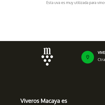
Esta uva es muy utilizada para vinos
VIV
Ctr
Viveros Macaya es