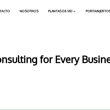
TACTO
NOSOTROS
PLANTAS DE VID
PORTAINJERTOS
nsulting for Every Busin
The Best Business Consulting Firm you can Count on.