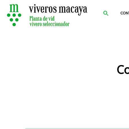
CON
Co