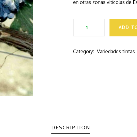
en otras zonas vitícolas de E
ADD T
Category:
Variedades tintas
Product
Meta
DESCRIPTION