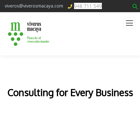
948 711 549
viveros@viverosmacaya.com
Consulting for Every Business
The Best Business Consulting Firm you can Count
on.