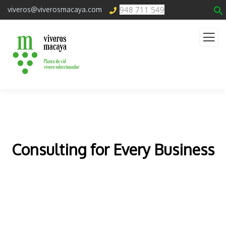
948 711 549
viveros@viverosmacaya.com
Consulting for Every Business
The Best Business Consulting Firm you can Count
on.