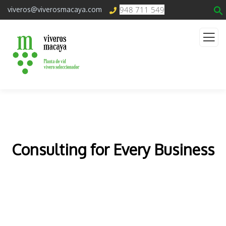
948 711 549
viveros@viverosmacaya.com
Consulting for Every Business
The Best Business Consulting Firm you can Count
on.