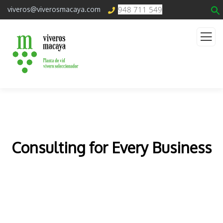
948 711 549
viveros@viverosmacaya.com
Consulting for Every Business
The Best Business Consulting Firm you can Count
on.