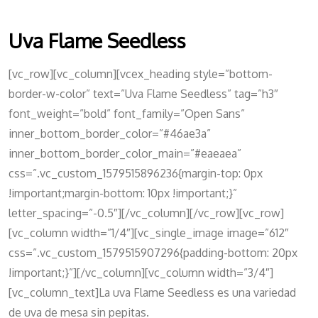
Uva Flame Seedless
[vc_row][vc_column][vcex_heading style=”bottom-
border-w-color” text=”Uva Flame Seedless” tag=”h3″
font_weight=”bold” font_family=”Open Sans”
inner_bottom_border_color=”#46ae3a”
inner_bottom_border_color_main=”#eaeaea”
css=”.vc_custom_1579515896236{margin-top: 0px
!important;margin-bottom: 10px !important;}”
letter_spacing=”-0.5″][/vc_column][/vc_row][vc_row]
[vc_column width=”1/4″][vc_single_image image=”612″
css=”.vc_custom_1579515907296{padding-bottom: 20px
!important;}”][/vc_column][vc_column width=”3/4″]
[vc_column_text]La uva Flame Seedless es una variedad
de uva de mesa sin pepitas.