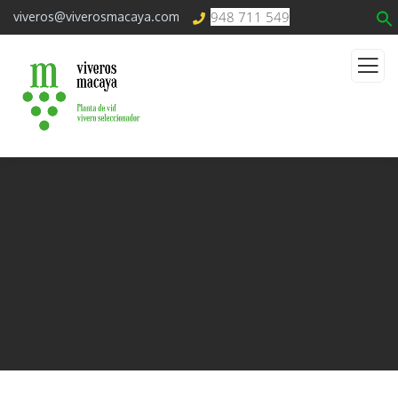
948 711 549
viveros@viverosmacaya.com