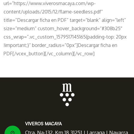
url=”https://www.viverosmacaya.com/wp-
content/uploads/2015/12/flame-seedless.pdf”
title=”Descargar ficha en PDF” target=”blank” align=”left”
size=”medium” custom_hover_background=”#308b25″
css_wrap=”.vc_custom_1579517145165{padding-top: 20px
!important;}” border_radius=”0px”]Descargar ficha en
PDF[/vcex_button][/vc_column][/vc_row]
VIVEROS MACAYA
Ctra. Na-132, Km 18 31251 | Larraga | Navarra