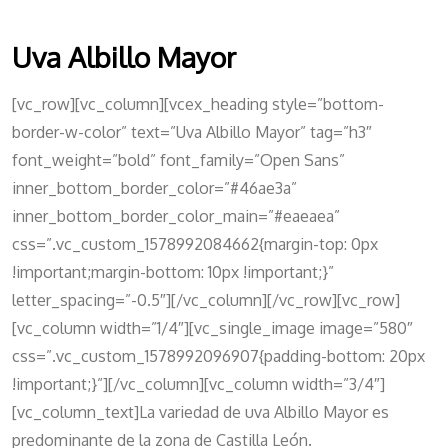
Uva Albillo Mayor
[vc_row][vc_column][vcex_heading style=”bottom-
border-w-color” text=”Uva Albillo Mayor” tag=”h3″
font_weight=”bold” font_family=”Open Sans”
inner_bottom_border_color=”#46ae3a”
inner_bottom_border_color_main=”#eaeaea”
css=”.vc_custom_1578992084662{margin-top: 0px
!important;margin-bottom: 10px !important;}”
letter_spacing=”-0.5″][/vc_column][/vc_row][vc_row]
[vc_column width=”1/4″][vc_single_image image=”580″
css=”.vc_custom_1578992096907{padding-bottom: 20px
!important;}”][/vc_column][vc_column width=”3/4″]
[vc_column_text]La variedad de uva Albillo Mayor es
predominante de la zona de Castilla León.