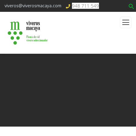
948 711 549
viveros@viverosmacaya.com