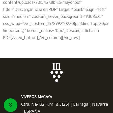
content/uploads/2015/12/albillo-mayor.pdf”
title=”Descargar ficha en PDF” target=”blank” align=”left”
size=”medium” custom_hover_background=”#308b25″
css_wrap=”.vc_custom_1578992110220{padding-top: 20px
!important;}” border_radius=”0px”]Descargar ficha en
PDF[/vcex_button][/vc_column][/vc_row]
VIVEROS MACAYA
Ctra. Na-132, Km 18 31251 | Larraga | Navarra
| ESPAÑA