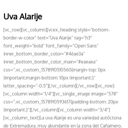
Uva Alarije
[vc_row][vc_column][vcex_heading style=”bottom-
border-w-color” text=”Uva Alarije” tag=”h3″
font_weight=”bold” font_family=”Open Sans”
inner_bottom_border_color=”#46ae3a”
inner_bottom_border_color_main=”#eaeaea”
css=”.vc_custom_1578910510560{margin-top: 0px
!important;margin-bottom: 10px !important;}”
letter_spacing=”-0.5″][/vc_column][/vc_row][vc_row]
[vc_column width=”1/4″][vc_single_image image=”578″
css=”.vc_custom_1578910593617{padding-bottom: 20px
!important;}”][/vc_column][vc_column width=”3/4″]
[vc_column_text]La uva Alarije es una variedad autóctona
de Extremadura, muy abundante en la zona del Cañamero.