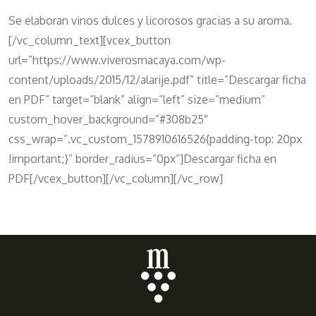
Se elaboran vinos dulces y licorosos gracias a su aroma.
[/vc_column_text][vcex_button
url=”https://www.viverosmacaya.com/wp-
content/uploads/2015/12/alarije.pdf” title=”Descargar ficha
en PDF” target=”blank” align=”left” size=”medium”
custom_hover_background=”#308b25″
css_wrap=”.vc_custom_1578910616526{padding-top: 20px
!important;}” border_radius=”0px”]Descargar ficha en
PDF[/vcex_button][/vc_column][/vc_row]