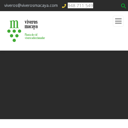
948 711 549
viveros@viverosmacaya.com