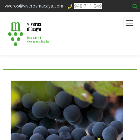
948 711 549
viveros@viverosmacaya.com