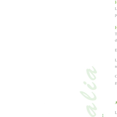
H
L
p
H
T
d
E
L
n
C
g
A
L