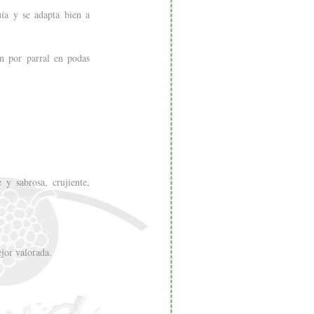
uía y se adapta bien a
n por parral en podas
y sabrosa, crujiente,
jor valorada.