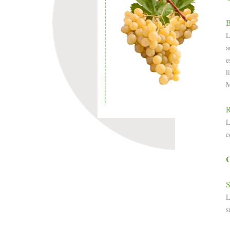
B
L
a
e
l
M
R
L
c
C
S
L
s