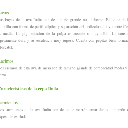
ayas
as bayas de la uva Italia con de tamaño grande no uniforme. El color de l
marilla con forma de perfil elíptica y separación del pedicelo relativamente fác
s media. La pigmentación de la pulpa es ausente o muy débil. La consis
igeramente dura y su suculencia muy jugosa. Cuenta con pepitas bien formad
oscatel.
acimos
os racimos de esta uva de mesa son de tamaño grande de compacidad media y
orto.
aracterísticas
de la cepa Italia
armientos
os sarmientos de la uva Italia son de color marrón amarillento – marrón o
uperficie estriada.