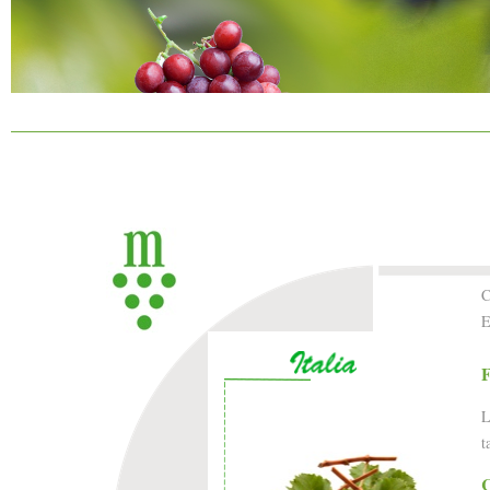
C
E
F
L
t
C