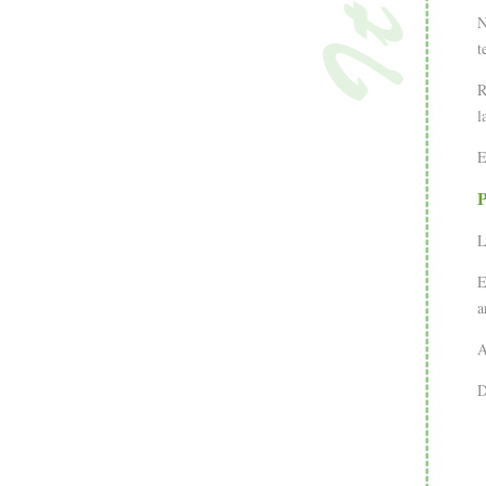
N
t
R
l
E
P
L
E
a
A
D