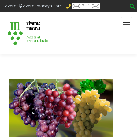
948 711 549
viveros@viverosmacaya.com