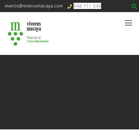
948 711 549
viveros@viverosmacaya.com