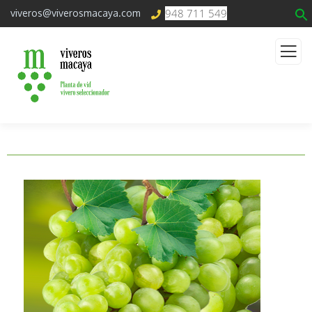
948 711 549
viveros@viverosmacaya.com