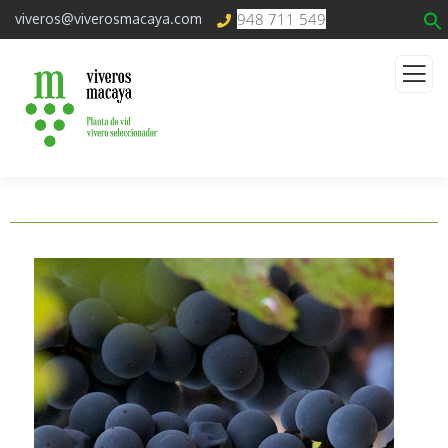
948 711 549
viveros@viverosmacaya.com