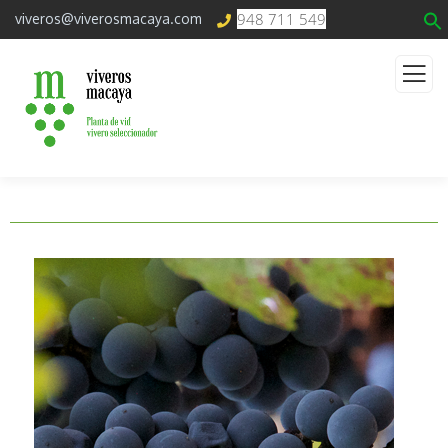
948 711 549
viveros@viverosmacaya.com